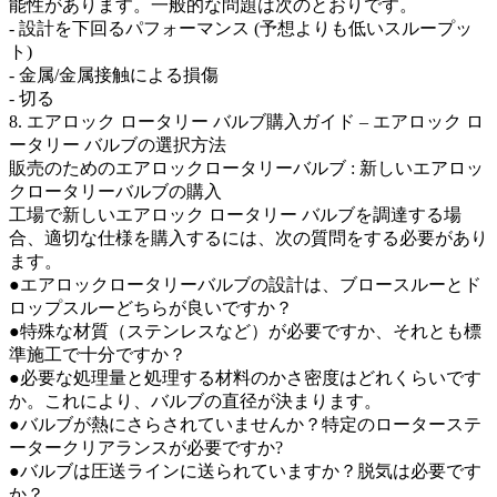
能性があります。一般的な問題は次のとおりです。
- 設計を下回るパフォーマンス (予想よりも低いスループッ
ト)
- 金属/金属接触による損傷
- 切る
8. エアロック ロータリー バルブ購入ガイド – エアロック ロ
ータリー バルブの選択方法
販売のためのエアロックロータリーバルブ : 新しいエアロッ
クロータリーバルブの購入
工場で新しいエアロック ロータリー バルブを調達する場
合、適切な仕様を購入するには、次の質問をする必要があり
ます。
●エアロックロータリーバルブの設計は、ブロースルーとド
ロップスルーどちらが良いですか？
●特殊な材質（ステンレスなど）が必要ですか、それとも標
準施工で十分ですか？
●必要な処理量と処理する材料のかさ密度はどれくらいです
か。これにより、バルブの直径が決まります。
●バルブが熱にさらされていませんか？特定のローターステ
ータークリアランスが必要ですか?
●バルブは圧送ラインに送られていますか？脱気は必要です
か？