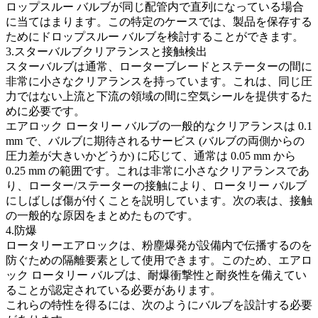
ロップスルー バルブが同じ配管内で直列になっている場合
に当てはまります。この特定のケースでは、製品を保存する
ためにドロップスルー バルブを検討することができます。
3.スターバルブクリアランスと接触検出
スターバルブは通常、ローターブレードとステーターの間に
非常に小さなクリアランスを持っています。これは、同じ圧
力ではない上流と下流の領域の間に空気シールを提供するた
めに必要です。
エアロック ロータリー バルブの一般的なクリアランスは 0.1
mm で、バルブに期待されるサービス (バルブの両側からの
圧力差が大きいかどうか) に応じて、通常は 0.05 mm から
0.25 mm の範囲です。これは非常に小さなクリアランスであ
り、ローター/ステーターの接触により、ロータリー バルブ
にしばしば傷が付くことを説明しています。次の表は、接触
の一般的な原因をまとめたものです。
4.防爆
ロータリーエアロックは、粉塵爆発が設備内で伝播するのを
防ぐための隔離要素として使用できます。このため、エアロ
ック ロータリー バルブは、耐爆衝撃性と耐炎性を備えてい
ることが認定されている必要があります。
これらの特性を得るには、次のようにバルブを設計する必要