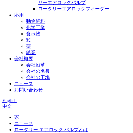
リーエアロックバルブ
ロータリーエアロックフィーダー
応用
動物飼料
化学工業
食べ物
粒
薬
鉱業
会社概要
会社沿革
会社の名誉
会社の工場
ニュース
お問い合わせ
English
中文
家
ニュース
ロータリー エアロック バルブとは