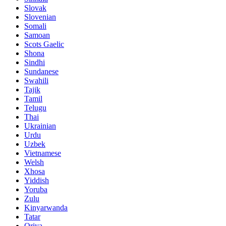
Slovak
Slovenian
Somali
Samoan
Scots Gaelic
Shona
Sindhi
Sundanese
Swahili
Tajik
Tamil
Telugu
Thai
Ukrainian
Urdu
Uzbek
Vietnamese
Welsh
Xhosa
Yiddish
Yoruba
Zulu
Kinyarwanda
Tatar
Oriya