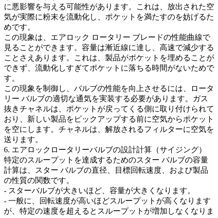
に悪影響を与える可能性があります。これは、放出された空
気が実際に粉末を流動化し、ポケットを満たすのを妨げるた
めです。
この現象は、エアロック ロータリー ブレードの性能曲線で
見ることができます。容量は漸近線に達し、高速で減少する
ことさえあります。これは、製品がポケットを埋めることが
できず、流動化しすぎてポケットに落ちる時間がないためで
す。
この現象を制御し、バルブの性能を向上させるには、ロータ
リー バルブの適切な通気を実装する必要があります。ガス
抜きチャネルは、ポケットが戻ってくる側に取り付けられて
おり、新しい製品をピックアップする前に空気からポケット
を空にします。チャネルは、解放されるフィルターに空気を
送ります。
6. エアロックロータリーバルブの設計計算（サイジング）
特定のスループットを達成するためのスター バルブの容量
計算は、スター バルブの直径、目標回転速度、および製品
の性質の関数です。
- スターバルブが大きいほど、容量が大きくなります。
- 一般に、回転速度が高いほどスループットが高くなります
が、特定の速度を超えるとスループットが増加しなくなりま