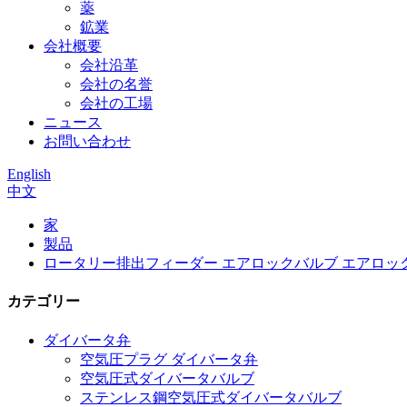
薬
鉱業
会社概要
会社沿革
会社の名誉
会社の工場
ニュース
お問い合わせ
English
中文
家
製品
ロータリー排出フィーダー エアロックバルブ エアロッ
カテゴリー
ダイバータ弁
空気圧プラグ ダイバータ弁
空気圧式ダイバータバルブ
ステンレス鋼空気圧式ダイバータバルブ